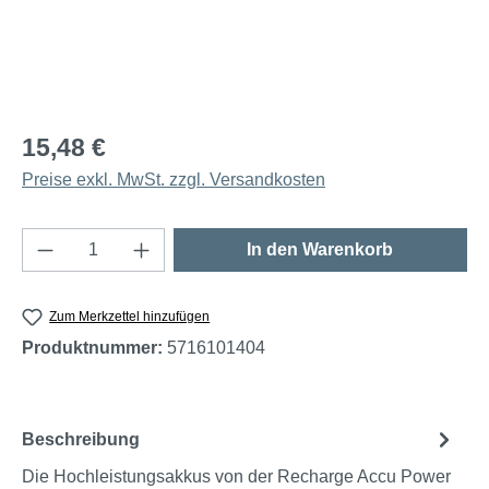
15,48 €
Preise exkl. MwSt. zzgl. Versandkosten
Produkt Anzahl: Gib den gewünschten Wert e
In den Warenkorb
Zum Merkzettel hinzufügen
Produktnummer:
5716101404
Beschreibung
Die Hochleistungsakkus von der Recharge Accu Power