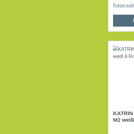
Preise exk
KATRIN 
M2 weiß