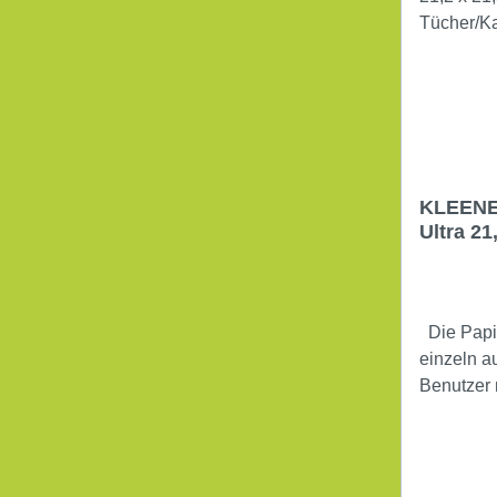
KLEENE
Ultra 21
2.790 T
Die Papierhandtücher werden
einzeln a
Benutzer 
Blätter be
Hände hyg
wirken V
und trag