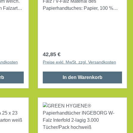
hm weich.
Falz / V-Falz Material des
n Falzarten
Papierhandtuches: Papier, 100 %
recycelt Farbe des
ße:
Papierhandtuches: grün 20 x 250
Bl./Pack.
00 %
Regulärer Preis:
42,85 €
15 x
sandkosten
Preise exkl. MwSt. zzgl. Versandkosten
rb
In den Warenkorb