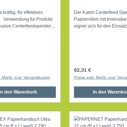
kräftig, für effektives
Der Katrin Centerfeed Spe
t:
Papierrollen mit Innenabw
clusive Centerfeedspender M
eignet sich für den Einsat
 cm x 150 m (B x L) 2-
Arbeitsplätzen und in Wa
Bedarfsgerechte, einhänd
Entnahme des Papiers. Le
weiß 6 Rl./Pack.
Abreißen des Papiers dan
Abrisskanten im Vorder- u
Seitenbereich des Spende
r Preis:
Regulärer Preis:
62,31 €
Entnahme des Papiers du
l. MwSt. zzgl. Versandkosten
Preise exkl. MwSt. zzgl. Ver
innen gerichtete Abrisskan
Einfaches Einlegen einer 
In den Warenkorb
In den Warenko
dank der frontalen Öffnun
Rollenhalter. Zahlreiche 
hinsichtlich der Auswahl d
passenden Katrin Centerf
Mehrzweckrollen, da sowo