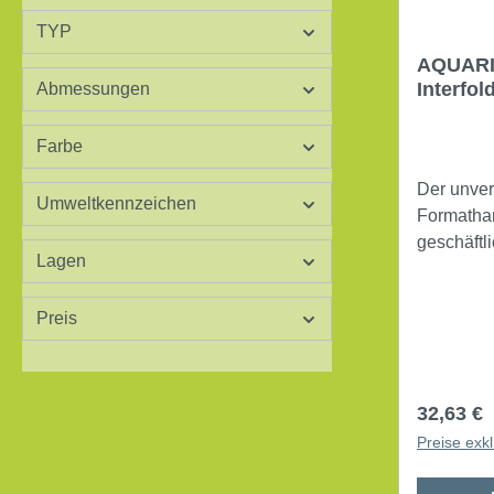
TYP
AQUARI
Interfol
Abmessungen
26,5 x 3
T) Kunst
Farbe
Der unver
Umweltkennzeichen
Formathan
geschäftl
Lagen
Spender i
Handtüche
Preis
Hygiene 
dank kontr
Handtuch
abschließ
Reguläre
32,63 €
zeitgemäß
Preise exk
perfekt f
abgerunde