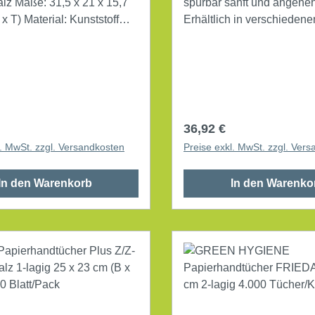
21 x 15,7
spürbar sanft und angene
: Kunststoff
Erhältlich in verschiedene
iß
sind sie für verschiedene
Handtuchspender geeignet. Ma
24 x 24 cm (B x L) Maße gefaltet: 24 x
8 cm (B x L) 2-lagig Z-Falz Material
des Papierhandtuches: 1
Zellstoff Farbe des
r Preis:
Regulärer Preis:
36,92 €
Papierhandtuches: hochweiß 
l. MwSt. zzgl. Versandkosten
Preise exkl. MwSt. zzgl. Ver
150 Blatt/Pack
In den Warenkorb
In den Warenko