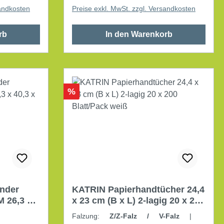
sandkosten
Preise exkl. MwSt. zzgl. Versandkosten
rb
In den Warenkorb
Rabatt
%
nder
KATRIN Papierhandtücher 24,4
M 26,3 x
x 23 cm (B x L) 2-lagig 20 x 200
Blatt/Pack weiß
Falzung:
Z/Z-Falz / V-Falz
|