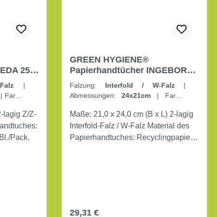
GREEN HYGIENE®
IEDA 25 x
Papierhandtücher INGEBORG
W-Falz Interfold 2-lagig 3.000
V-Falz
|
Falzung:
Interfold / W-Falz
|
Tücher/Pack hochweiß
m
|
Farbe:
Abmessungen:
24x21cm
|
Farbe:
hochweiß
|
Lagen:
2-lagig
Maße: 21,0 x 24,0 cm (B x L) 2-lagig
Interfold-Falz / W-Falz Material des
0 x 200 Bl./Pack.
Papierhandtuches: Recyclingpapier
Farbe des Papierhandtuches:
hochweiß 15x 200 Blatt / Pack.
Regulärer Preis:
29,31 €