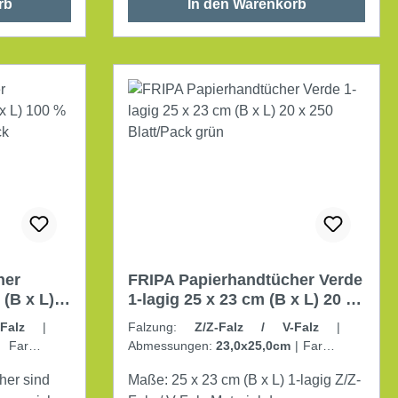
rb
In den Warenkorb
her
FRIPA Papierhandtücher Verde
(B x L)
1-lagig 25 x 23 cm (B x L) 20 x
50
250 Blatt/Pack grün
V-Falz
|
Falzung:
Z/Z-Falz / V-Falz
|
Farbe:
Abmessungen:
23,0x25,0cm
|
Farbe:
grün
|
Lagen:
1-lagig
er sind
Maße: 25 x 23 cm (B x L) 1-lagig Z/Z-