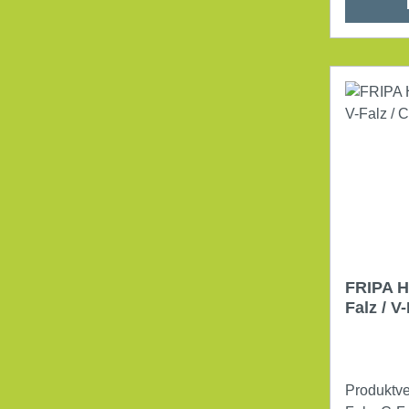
mit einem
mühelos z
beugt der
Staub und
einzigarti
Mechanism
Überfülle
garantier
Entnahme.
geringere
Abfall. Produktverwendung: Interfold-
Falz / W-Falz Maße: 26,
13,6 cm (B x H 
FRIPA H
Kunststoff
Falz / V
weiß
Produktve