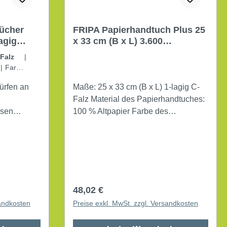
FRIPA Papierhandtuch Plus 25
agig
x 33 cm (B x L) 3.600
Blatt/Pack natur
V-Falz
|
m
|
Farbe:
ürfen an
Maße: 25 x 33 cm (B x L) 1-lagig C-
Falz Material des Papierhandtuches:
esen
100 % Altpapier Farbe des
augfähigen
Papierhandtuches: natur 20 x 180
m
Bl./Pack.
cken.
Regulärer Preis:
48,02 €
sandkosten
Preise exkl. MwSt. zzgl. Versandkosten