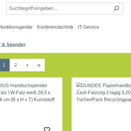
ifunktionsgeräte
Konferenztechnik
IT-Service
r & Spender
Seite
Seite
1
2