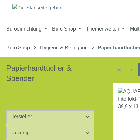
m Hauptinhalt springen
Zur Suche springen
Zur Hauptnavigation springen
Büroeinrichtung
Büro Shop
Themenwelten
Mult
Büro Shop
Hygiene & Reinigung
Papierhandtüche
Papierhandtücher &
Spender
Hersteller
Falzung