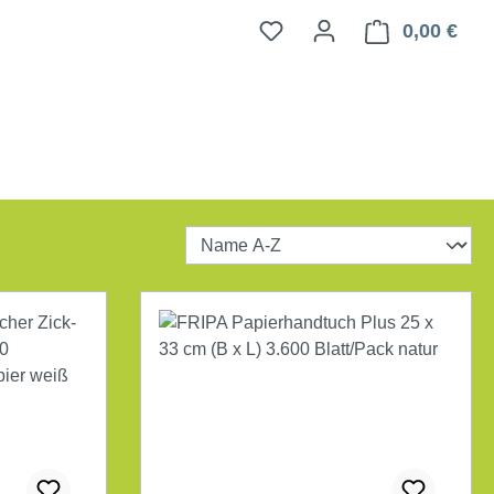
0,00 €
Ware