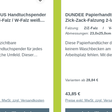
US Handtuchspender
DUNDEE Papierhandtücher
d-Falz / W-Falz weiß
Zick-Zack-Falzung 2-l
9,9 x 13,6 cm (B x H x
3.200 Tücher/Pack
Falzung:
Z/Z-Falz / 
stoff
Recyclingpapier weiß
Abmessungen:
23,0x25,0c
weiß
|
Lagen:
2-lagig
zichtbare
Diese Papierhandtücher d
dtuchspender für jedes
keinem Waschbecken am
iche Umfeld. Dieser
Arbeitsplatz fehlen. Mit di
st mit zahlreichen
angenehm weichen und s
rn einsetzbar und fördert
Exemplaren sind Hände i
und Kostenbegrenzung
Handumdrehen wieder tro
ollierter
Maße: 23 x 25 cm (L x B) 2-lagig Z/Z-
Varianten ab
28,84 €
entnahme. Der schicke und
Falz Material des Papierhandtuches:
bare Spender in
Tissue Recyclingpapier Farbe des
r Preis:
Regulärer Preis:
43,85 €
em Design eignet sich
Papierhandtuches: weiß 3.200
l. MwSt. zzgl. Versandkosten
Preise exkl. MwSt. zzgl. Ver
ür jeden Waschraum. Dank
Blatt/Pack
ter Kanten ist der Spender