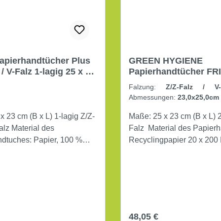
apierhandtücher Plus
GREEN HYGIENE
 / V-Falz 1-lagig 25 x 23
Papierhandtücher FR
L) 20 x 250 Blatt/Pack
23 cm 2-lagig 4.000
Falzung:
Z/Z-Falz / 
Tücher/Karton weiß
Abmessungen:
23,0x25,0c
weiß
|
Lagen:
2-lagig
cm (B x L) 1-lagig Z/Z-
Maße: 25 x 23 cm (B x L) 2-lagig Z/Z-
ial des
Falz Material des Papierhandtuches:
dtuches: Papier, 100 %
Recyclingpapier 2
ches: natur 20 x 250
r Preis:
Regulärer Preis:
48,05 €