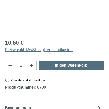
10,50 €
Preise exkl. MwSt. zzgl. Versandkosten
Produkt Anzahl: Gib den gewünschten Wert e
In den Warenkorb
Zum Merkzettel hinzufügen
Produktnummer:
8708
Beschreibung