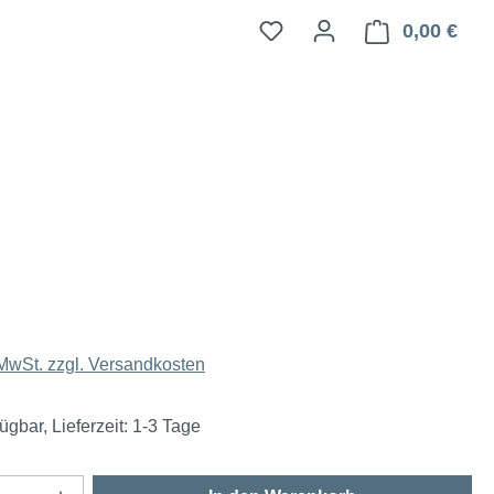
0,00 €
Ware
 MwSt. zzgl. Versandkosten
ügbar, Lieferzeit: 1-3 Tage
Anzahl: Gib den gewünschten Wert ein oder