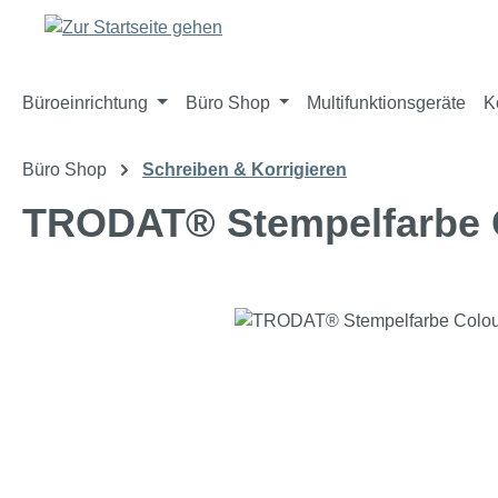
m Hauptinhalt springen
Zur Suche springen
Zur Hauptnavigation springen
Büroeinrichtung
Büro Shop
Multifunktionsgeräte
K
Büro Shop
Schreiben & Korrigieren
TRODAT® Stempelfarbe C
Bildergalerie überspringen