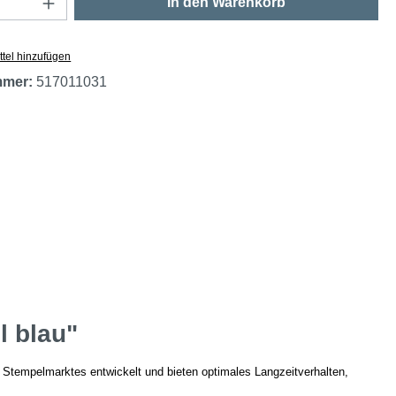
In den Warenkorb
tel hinzufügen
mmer:
517011031
l blau"
Stempelmarktes entwickelt und bieten optimales Langzeitverhalten,