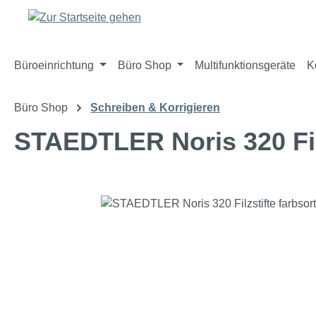
m Hauptinhalt springen
Zur Suche springen
Zur Hauptnavigation springen
Büroeinrichtung
Büro Shop
Multifunktionsgeräte
K
Büro Shop
Schreiben & Korrigieren
STAEDTLER Noris 320 Filz
Bildergalerie überspringen