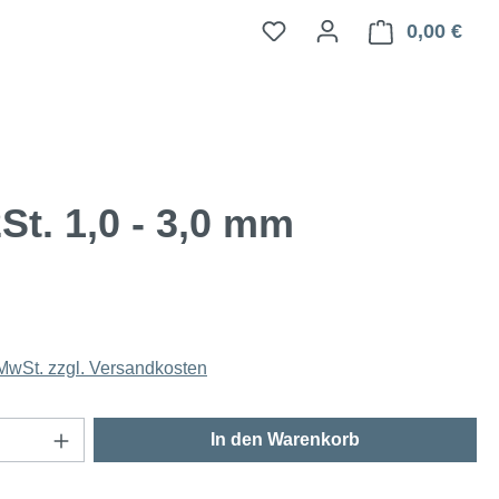
0,00 €
Ware
St. 1,0 - 3,0 mm
 MwSt. zzgl. Versandkosten
Anzahl: Gib den gewünschten Wert ein oder
In den Warenkorb