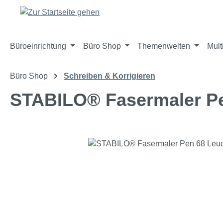
m Hauptinhalt springen
Zur Suche springen
Zur Hauptnavigation springen
Büroeinrichtung
Büro Shop
Themenwelten
Mult
Büro Shop
Schreiben & Korrigieren
STABILO® Fasermaler Pe
Bildergalerie überspringen