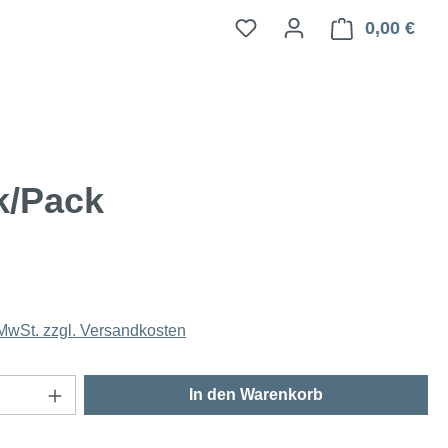
0,00 €
Ware
k/Pack
 MwSt. zzgl. Versandkosten
Anzahl: Gib den gewünschten Wert ein oder
In den Warenkorb