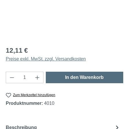
12,11 €
Preise exkl. MwSt. zzgl. Versandkosten
Produkt Anzahl: Gib den gewünschten Wert e
In den Warenkorb
Zum Merkzettel hinzufügen
Produktnummer:
4010
Beschreibung