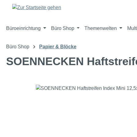
m Hauptinhalt springen
Zur Suche springen
Zur Hauptnavigation springen
Büroeinrichtung
Büro Shop
Themenwelten
Mult
Büro Shop
Papier & Blöcke
SOENNECKEN Haftstreife
Bildergalerie überspringen