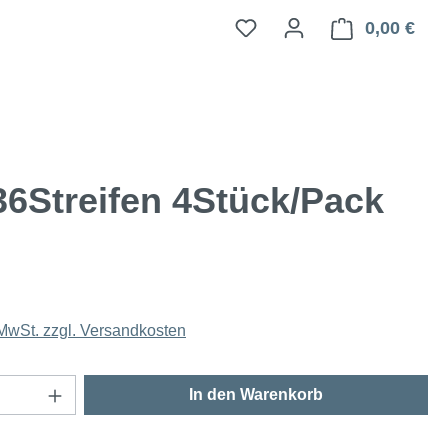
0,00 €
Ware
6Streifen 4Stück/Pack
 MwSt. zzgl. Versandkosten
Anzahl: Gib den gewünschten Wert ein oder
In den Warenkorb