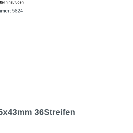
tel hinzufügen
mmer:
5824
,5x43mm 36Streifen