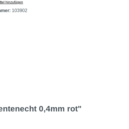
tel hinzufügen
mmer:
103902
entenecht 0,4mm rot"