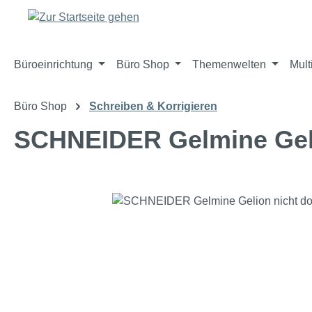
m Hauptinhalt springen
Zur Suche springen
Zur Hauptnavigation springen
Büroeinrichtung
Büro Shop
Themenwelten
Mult
Büro Shop
Schreiben & Korrigieren
SCHNEIDER Gelmine Geli
Bildergalerie überspringen