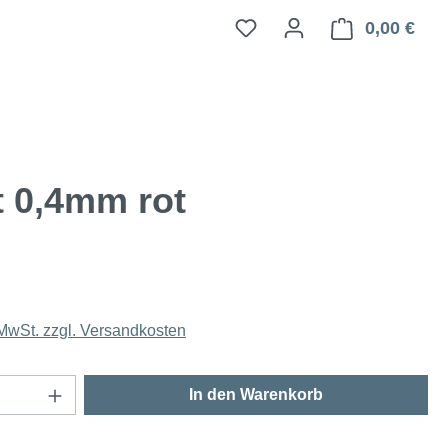
0,00 €
Ware
 0,4mm rot
 MwSt. zzgl. Versandkosten
Anzahl: Gib den gewünschten Wert ein oder
In den Warenkorb