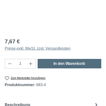
7,67 €
Preise exkl. MwSt. zzgl. Versandkosten
Produkt Anzahl: Gib den gewünschten Wert e
In den Warenkorb
Zum Merkzettel hinzufügen
Produktnummer:
683-4
Beschreibung