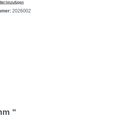
tel hinzufügen
mmer:
2026002
mm "