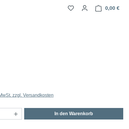
0,00 €
Ware
 MwSt. zzgl. Versandkosten
Anzahl: Gib den gewünschten Wert ein oder
In den Warenkorb