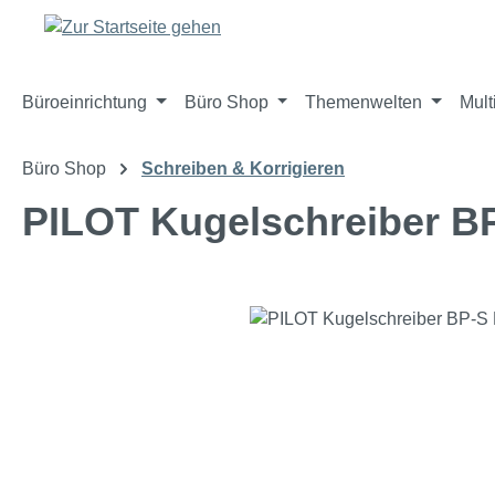
m Hauptinhalt springen
Zur Suche springen
Zur Hauptnavigation springen
Büroeinrichtung
Büro Shop
Themenwelten
Mult
Büro Shop
Schreiben & Korrigieren
PILOT Kugelschreiber BP
Bildergalerie überspringen