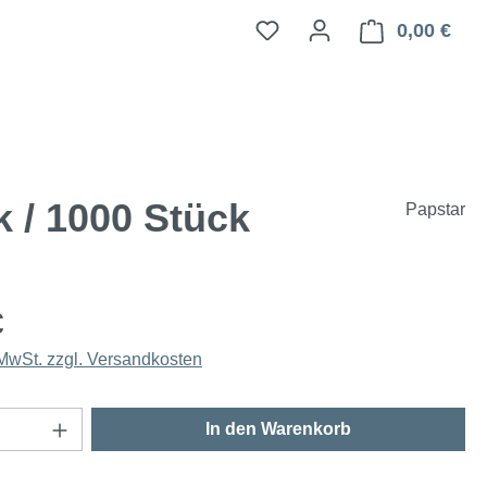
0,00 €
Ware
 / 1000 Stück
Papstar
€
 MwSt. zzgl. Versandkosten
Anzahl: Gib den gewünschten Wert ein oder
In den Warenkorb