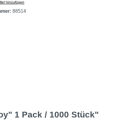
tel hinzufügen
mmer:
88514
oy" 1 Pack / 1000 Stück"