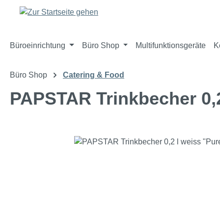
m Hauptinhalt springen
Zur Suche springen
Zur Hauptnavigation springen
Büroeinrichtung
Büro Shop
Multifunktionsgeräte
K
Büro Shop
Catering & Food
PAPSTAR Trinkbecher 0,2
Bildergalerie überspringen