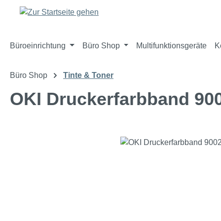
m Hauptinhalt springen
Zur Suche springen
Zur Hauptnavigation springen
Büroeinrichtung
Büro Shop
Multifunktionsgeräte
K
Büro Shop
Tinte & Toner
OKI Druckerfarbband 90
Bildergalerie überspringen