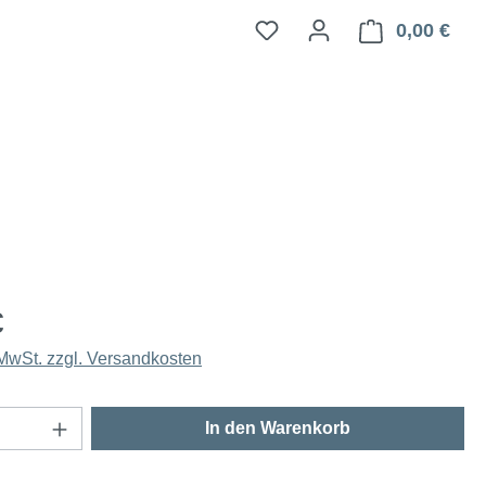
0,00 €
Ware
€
 MwSt. zzgl. Versandkosten
Anzahl: Gib den gewünschten Wert ein oder
In den Warenkorb