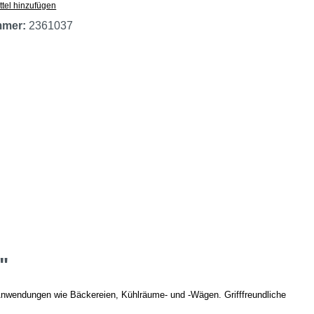
tel hinzufügen
mmer:
2361037
"
-Anwendungen wie Bäckereien, Kühlräume- und -Wägen. Grifffreundliche