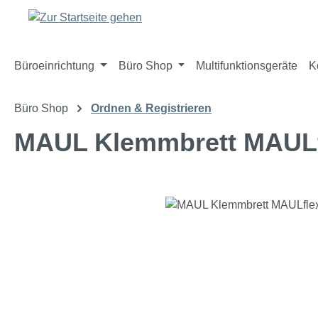
m Hauptinhalt springen
Zur Suche springen
Zur Hauptnavigation springen
Büroeinrichtung
Büro Shop
Multifunktionsgeräte
K
Büro Shop
Ordnen & Registrieren
MAUL Klemmbrett MAULf
Bildergalerie überspringen