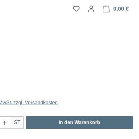
0,00 €
Ware
 MwSt. zzgl. Versandkosten
Anzahl: Gib den gewünschten Wert ein oder
ST
In den Warenkorb