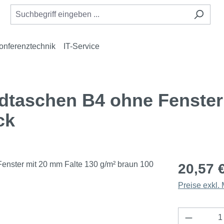
onferenztechnik
IT-Service
taschen B4 ohne Fenster 
ck
20,57 
Preise exkl.
Produkt 