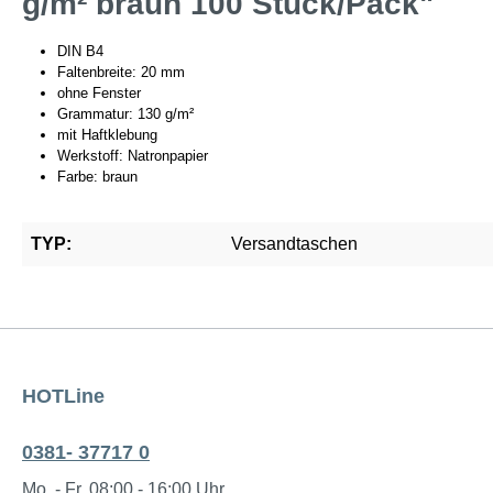
g/m² braun 100 Stück/Pack"
DIN B4
Faltenbreite: 20 mm
ohne Fenster
Grammatur: 130 g/m²
mit Haftklebung
Werkstoff: Natronpapier
Farbe: braun
TYP:
Versandtaschen
HOTLine
0381- 37717 0
Mo. - Fr. 08:00 - 16:00 Uhr