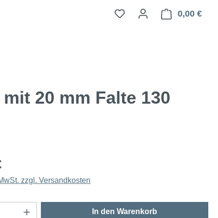
0,00 €
Ware
mit 20 mm Falte 130
€
 MwSt. zzgl. Versandkosten
Anzahl: Gib den gewünschten Wert ein oder
In den Warenkorb