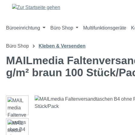
m Hauptinhalt springen
Zur Suche springen
Zur Hauptnavigation springen
Büroeinrichtung
Büro Shop
Multifunktionsgeräte
K
Büro Shop
Kleben & Versenden
MAILmedia Faltenversand
g/m² braun 100 Stück/Pa
Bildergalerie überspringen