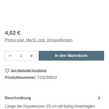
4,02 €
Preise exkl. MwSt. zzgl. Versandkosten
Produkt Anzahl: Gib den gewünschten Wert e
In den Warenkorb
Zum Merkzettel hinzufügen
Produktnummer:
723230810
Beschreibung
Länge der Hypotenuse: 23 cm mit farbig hinterlegten