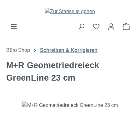
Zum Hauptinhalt springen
Ware
Büro Shop
Schreiben & Korrigieren
M+R Geometriedreieck
GreenLine 23 cm
Bildergalerie überspringen