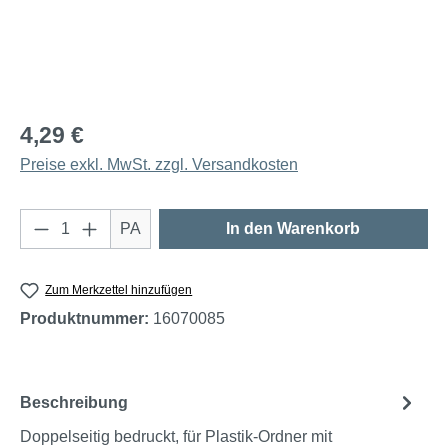
4,29 €
Preise exkl. MwSt. zzgl. Versandkosten
Produkt Anzahl: Gib den gewünschten Wert e
PA
In den Warenkorb
Zum Merkzettel hinzufügen
Produktnummer:
16070085
Beschreibung
Doppelseitig bedruckt, für Plastik-Ordner mit