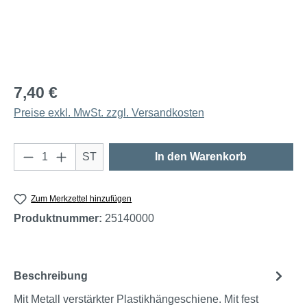
7,40 €
Preise exkl. MwSt. zzgl. Versandkosten
Produkt Anzahl: Gib den gewünschten Wert e
ST
In den Warenkorb
Zum Merkzettel hinzufügen
Produktnummer:
25140000
Beschreibung
Mit Metall verstärkter Plastikhängeschiene. Mit fest