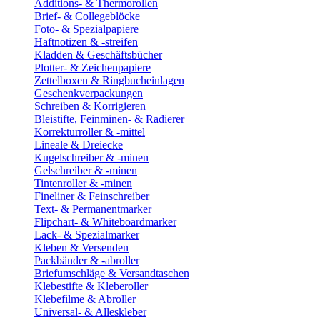
Additions- & Thermorollen
Brief- & Collegeblöcke
Foto- & Spezialpapiere
Haftnotizen & -streifen
Kladden & Geschäftsbücher
Plotter- & Zeichenpapiere
Zettelboxen & Ringbucheinlagen
Geschenkverpackungen
Schreiben & Korrigieren
Bleistifte, Feinminen- & Radierer
Korrekturroller & -mittel
Lineale & Dreiecke
Kugelschreiber & -minen
Gelschreiber & -minen
Tintenroller & -minen
Fineliner & Feinschreiber
Text- & Permanentmarker
Flipchart- & Whiteboardmarker
Lack- & Spezialmarker
Kleben & Versenden
Packbänder & -abroller
Briefumschläge & Versandtaschen
Klebestifte & Kleberoller
Klebefilme & Abroller
Universal- & Alleskleber