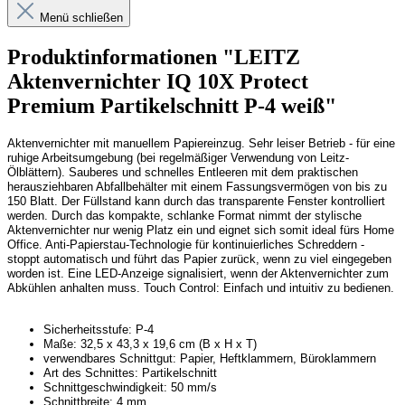
Menü schließen
Produktinformationen "LEITZ
Aktenvernichter IQ 10X Protect
Premium Partikelschnitt P-4 weiß"
Aktenvernichter mit manuellem Papiereinzug. Sehr leiser Betrieb - für eine
ruhige Arbeitsumgebung (bei regelmäßiger Verwendung von Leitz-
Ölblättern). Sauberes und schnelles Entleeren mit dem praktischen
herausziehbaren Abfallbehälter mit einem Fassungsvermögen von bis zu
150 Blatt. Der Füllstand kann durch das transparente Fenster kontrolliert
werden. Durch das kompakte, schlanke Format nimmt der stylische
Aktenvernichter nur wenig Platz ein und eignet sich somit ideal fürs Home
Office. Anti-Papierstau-Technologie für kontinuierliches Schreddern -
stoppt automatisch und führt das Papier zurück, wenn zu viel eingegeben
worden ist. Eine LED-Anzeige signalisiert, wenn der Aktenvernichter zum
Abkühlen anhalten muss. Touch Control: Einfach und intuitiv zu bedienen.
Sicherheitsstufe: P-4
Maße: 32,5 x 43,3 x 19,6 cm (B x H x T)
verwendbares Schnittgut: Papier, Heftklammern, Büroklammern
Art des Schnittes: Partikelschnitt
Schnittgeschwindigkeit: 50 mm/s
Schnittbreite: 4 mm