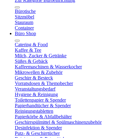
Zur Kategorie Büroeinrichtung
Bürotische
Sitzmöbel
Stauraum
Container
Büro Shop
Catering & Food
Kaffee & Tee
Milch, Zucker & Getränke
Süßes & Gebäck
Kaffeemaschinen & Wasserkocher
Mikrowellen & Zubehör
Geschirr & Besteck
Vorratsdosen & Themobecher
Veranstaltungsbedarf
Hygiene & Reinigung
Toilettenpapier & Spender
Papierhandtücher & Spender
Reinigungstabletten
Papierkörbe & Abfallbehälter
Geschirrspülmittel & Spülmaschinenzubehör
Desinfektion & Spender
Putz- & Geschirrtücher