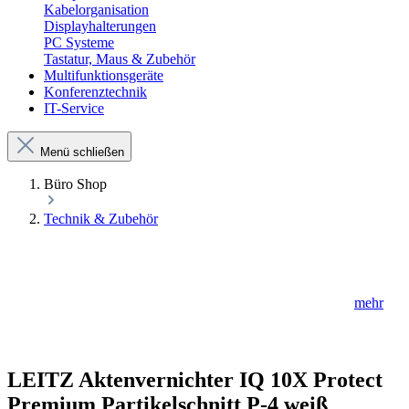
Kabelorganisation
Displayhalterungen
PC Systeme
Tastatur, Maus & Zubehör
Multifunktionsgeräte
Konferenztechnik
IT-Service
Menü schließen
Büro Shop
Technik & Zubehör
mehr
LEITZ Aktenvernichter IQ 10X Protect
Premium Partikelschnitt P-4 weiß