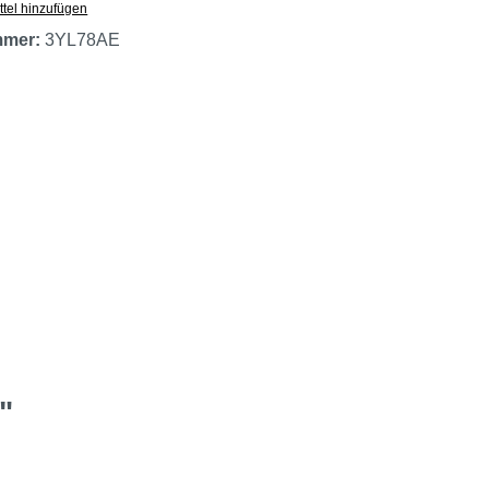
tel hinzufügen
mmer:
3YL78AE
"