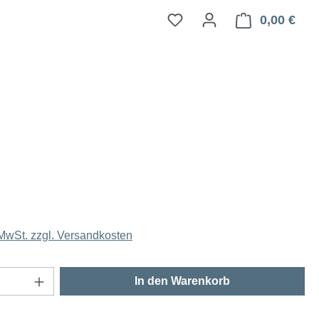
0,00 €
Ware
 MwSt. zzgl. Versandkosten
Anzahl: Gib den gewünschten Wert ein oder
In den Warenkorb