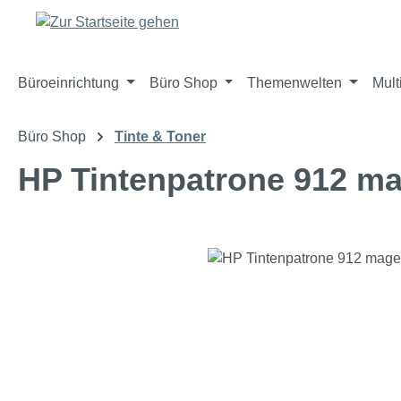
m Hauptinhalt springen
Zur Suche springen
Zur Hauptnavigation springen
Büroeinrichtung
Büro Shop
Themenwelten
Mult
Büro Shop
Tinte & Toner
HP Tintenpatrone 912 ma
Bildergalerie überspringen