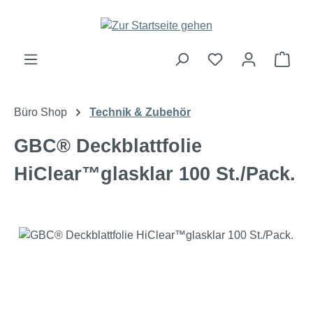
Zum Hauptinhalt springen
Ware
Büro Shop
Technik & Zubehör
GBC® Deckblattfolie
HiClear™glasklar 100 St./Pack.
Bildergalerie überspringen