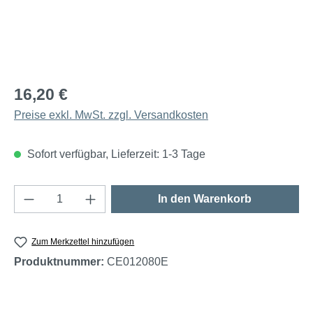
16,20 €
Preise exkl. MwSt. zzgl. Versandkosten
Sofort verfügbar, Lieferzeit: 1-3 Tage
Produkt Anzahl: Gib den gewünschten Wert e
In den Warenkorb
Zum Merkzettel hinzufügen
Produktnummer:
CE012080E