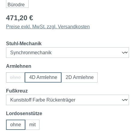
471,20 €
Preise exkl. MwSt. zzgl. Versandkosten
auswählen
Stuhl-Mechanik
auswählen
Armlehnen
ohne
4D Armlehne
2D Armlehne
(Diese Option ist zurzeit nicht verfügbar.)
auswählen
Fußkreuz
auswählen
Lordosenstütze
ohne
mit