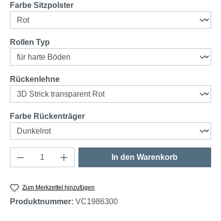
auswählen
Farbe Sitzpolster
auswählen
Rollen Typ
auswählen
Rückenlehne
auswählen
Farbe Rückenträger
Produkt Anzahl: Gib den gewünschten Wert e
In den Warenkorb
Zum Merkzettel hinzufügen
Produktnummer:
VC1986300