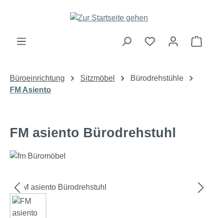
Zum Hauptinhalt springen
Ware
Büroeinrichtung
Sitzmöbel
Bürodrehstühle
FM Asiento
FM asiento Bürodrehstuhl
Bildergalerie überspringen