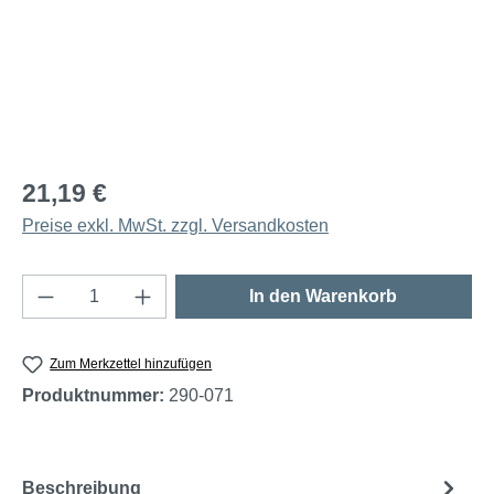
21,19 €
Preise exkl. MwSt. zzgl. Versandkosten
Produkt Anzahl: Gib den gewünschten Wert e
In den Warenkorb
Zum Merkzettel hinzufügen
Produktnummer:
290-071
Beschreibung