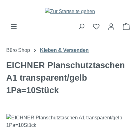
Zum Hauptinhalt springen
Ware
Büro Shop
Kleben & Versenden
EICHNER Planschutztaschen
A1 transparent/gelb
1Pa=10Stück
Bildergalerie überspringen