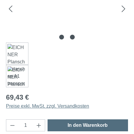
69,43 €
Preise exkl. MwSt. zzgl. Versandkosten
Produkt Anzahl: Gib den gewünschten Wert e
In den Warenkorb