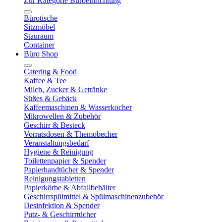
Zur Kategorie Büroeinrichtung
Bürotische
Sitzmöbel
Stauraum
Container
Büro Shop
Catering & Food
Kaffee & Tee
Milch, Zucker & Getränke
Süßes & Gebäck
Kaffeemaschinen & Wasserkocher
Mikrowellen & Zubehör
Geschirr & Besteck
Vorratsdosen & Themobecher
Veranstaltungsbedarf
Hygiene & Reinigung
Toilettenpapier & Spender
Papierhandtücher & Spender
Reinigungstabletten
Papierkörbe & Abfallbehälter
Geschirrspülmittel & Spülmaschinenzubehör
Desinfektion & Spender
Putz- & Geschirrtücher