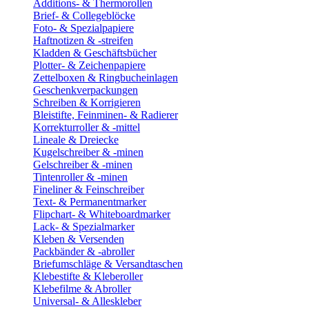
Additions- & Thermorollen
Brief- & Collegeblöcke
Foto- & Spezialpapiere
Haftnotizen & -streifen
Kladden & Geschäftsbücher
Plotter- & Zeichenpapiere
Zettelboxen & Ringbucheinlagen
Geschenkverpackungen
Schreiben & Korrigieren
Bleistifte, Feinminen- & Radierer
Korrekturroller & -mittel
Lineale & Dreiecke
Kugelschreiber & -minen
Gelschreiber & -minen
Tintenroller & -minen
Fineliner & Feinschreiber
Text- & Permanentmarker
Flipchart- & Whiteboardmarker
Lack- & Spezialmarker
Kleben & Versenden
Packbänder & -abroller
Briefumschläge & Versandtaschen
Klebestifte & Kleberoller
Klebefilme & Abroller
Universal- & Alleskleber