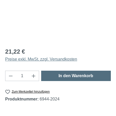
21,22 €
Preise exkl. MwSt. zzgl. Versandkosten
Produkt Anzahl: Gib den gewünschten Wert e
In den Warenkorb
Zum Merkzettel hinzufügen
Produktnummer:
6944-2024