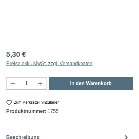
5,30 €
Preise exkl. MwSt. zzgl. Versandkosten
Produkt Anzahl: Gib den gewünschten Wert e
In den Warenkorb
Zum Merkzettel hinzufügen
Produktnummer:
1755
Beschreibung