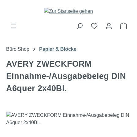
Zum Hauptinhalt springen
Ware
Büro Shop
Papier & Blöcke
AVERY ZWECKFORM
Einnahme-/Ausgabebeleg DIN
A6quer 2x40Bl.
Bildergalerie überspringen